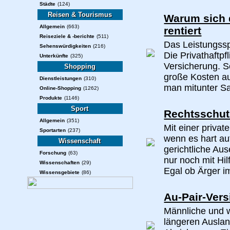
Städte
(124)
Reisen & Tourismus
Warum sich d
Allgemein
(663)
rentiert
Reiseziele & -berichte
(511)
Das Leistungssp
Sehenswürdigkeiten
(216)
Die Privathaftpf
Unterkünfte
(325)
Versicherung. S
Shopping
große Kosten a
Dienstleistungen
(310)
man mitunter Sa
Online-Shopping
(1262)
Produkte
(1146)
Sport
Rechtsschut
Allgemein
(351)
Mit einer priva
Sportarten
(237)
wenn es hart au
Wissenschaft
gerichtliche Au
Forschung
(63)
nur noch mit Hi
Wissenschaften
(29)
Egal ob Ärger im
Wissensgebiete
(86)
Au-Pair-Ver
Männliche und w
längeren Auslan