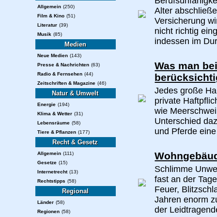
Berufsunfähigke
Allgemein
(250)
Alter abschließ
Film & Kino
(51)
Versicherung wi
Literatur
(39)
nicht richtig ei
Musik
(85)
indessen im Durc
Medien
Neue Medien
(143)
Was man bei
Presse & Nachrichten
(63)
Radio & Fernsehen
(44)
berücksicht
Zeitschriften & Magazine
(46)
Jedes große Haus
Natur & Umwelt
private Haftpfli
Energie
(194)
wie Meerschwein
Klima & Wetter
(31)
Unterschied daz
Lebensräume
(58)
und Pferde eine 
Tiere & Pflanzen
(177)
Recht & Gesetz
Wohngebäud
Allgemein
(111)
Gesetze
(15)
Schlimme Unwett
Internetrecht
(13)
fast an der Tag
Rechtstipps
(58)
Feuer, Blitzsch
Regional
Jahren enorm z
Länder
(58)
der Leidtragende
Regionen
(58)