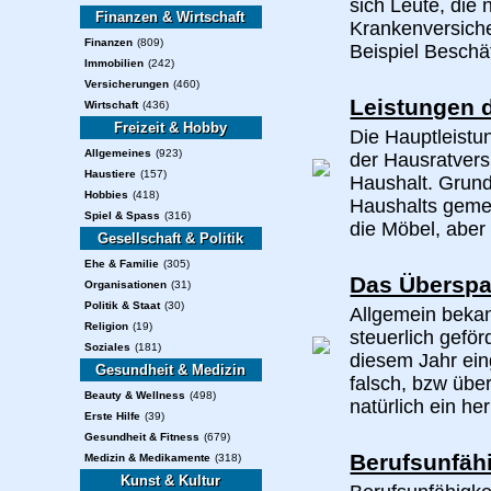
sich Leute, die n
Finanzen & Wirtschaft
Krankenversich
Finanzen
(809)
Beispiel Beschäft
Immobilien
(242)
Versicherungen
(460)
Leistungen 
Wirtschaft
(436)
Freizeit & Hobby
Die Hauptleistu
Allgemeines
(923)
der Hausratvers
Haustiere
(157)
Haushalt. Grund
Hobbies
(418)
Haushalts gemein
Spiel & Spass
(316)
die Möbel, aber 
Gesellschaft & Politik
Ehe & Familie
(305)
Das Überspa
Organisationen
(31)
Politik & Staat
(30)
Allgemein bekann
Religion
(19)
steuerlich geför
Soziales
(181)
diesem Jahr ein
Gesundheit & Medizin
falsch, bzw über
Beauty & Wellness
(498)
natürlich ein her
Erste Hilfe
(39)
Gesundheit & Fitness
(679)
Berufsunfäh
Medizin & Medikamente
(318)
Kunst & Kultur