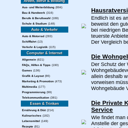
Arbeit, Beruf & Bildung
Aus- und Weiterbildung
(894)
Hausratvers
Bau & Handwerk
(316)
Endlich ist es a
Berufe & Berufswahl
(189)
beweist den gu
Schule & Studium
(148)
bei niedrigen B
Auto & Verkehr
teuerste Anbiete
Auto & Motorrad
(283)
Der Vergleich be
Schifffahrt
(13)
Verkehr & Logistik
(115)
Computer & Internet
Die Wohnge
Allgemein
(621)
Der Schutz der
FAQs, Hilfen & Tipps
(190)
Wohngebäudever
Games
(136)
allein deshalb wi
Grafik & Layout
(86)
vorweisen müsse
Marketing & Promotion
(473)
Multimedia
(177)
Wohngebäude Ve
Programmierung
(99)
Telekommunikation
(381)
Die Private 
Essen & Trinken
Service
Ernährung & Diät
(214)
Kulinarisches
(182)
Wie findet man 
Lebensmittel
(149)
Anstelle der ge
Rezepte
(81)