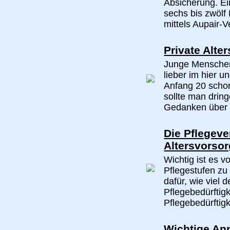
Absicherung. Ei
sechs bis zwölf
mittels Aupair-V
Private Alte
Junge Menschen 
lieber im hier u
Anfang 20 scho
sollte man dring
Gedanken über d
Die Pflegeve
Altersvorso
Wichtig ist es v
Pflegestufen zu
dafür, wie viel d
Pflegebedürftig
Pflegebedürftigke
Wichtige An