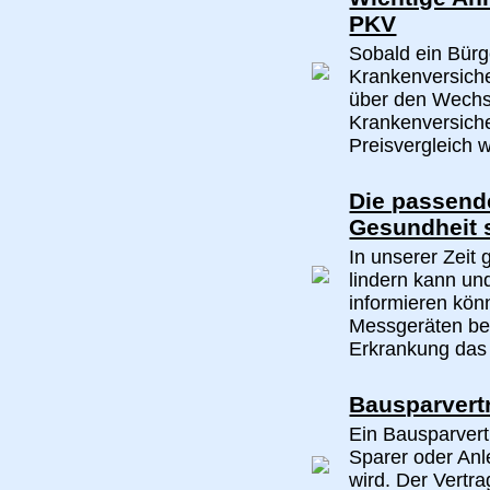
PKV
Sobald ein Bür
Krankenversiche
über den Wechse
Krankenversiche
Preisvergleich wi
Die passende
Gesundheit s
In unserer Zeit 
lindern kann und
informieren kön
Messgeräten ber
Erkrankung das 
Bausparvert
Ein Bausparvert
Sparer oder An
wird. Der Vertr