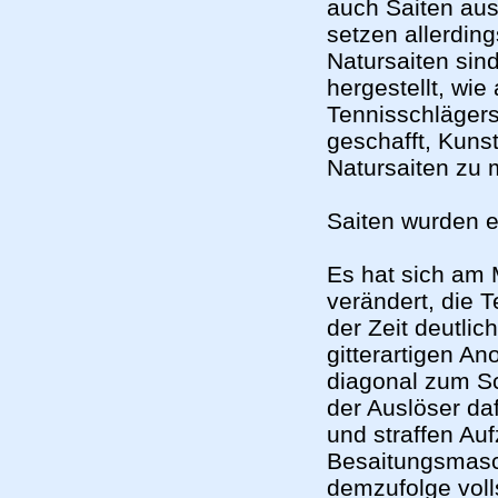
auch Saiten aus
setzen allerdin
Natursaiten si
hergestellt, wi
Tennisschlägers
geschafft, Kunst
Natursaiten zu
Saiten wurden 
Es hat sich am 
verändert, die 
der Zeit deutlic
gitterartigen A
diagonal zum Sc
der Auslöser da
und straffen Au
Besaitungsmasch
demzufolge voll