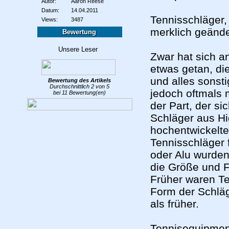
Autor:
Aaron Reese
Datum:
14.04.2011
Tennisschläger,
Views:
3487
merklich geände
Bewertung
Zwar hat sich an
etwas getan, di
und alles sonst
Bewertung des
Artikels
Durchschnittlich
2
von
5
jedoch oftmals 
bei
11
Bewertung(en)
der Part, der s
Schläger aus Hi
hochentwickelten
Tennisschläger 
oder Alu wurden
die Größe und F
Früher waren Ten
Form der Schläge
als früher.
Tennisequipmen