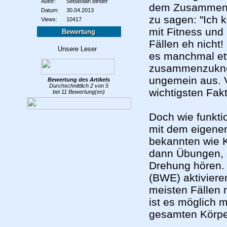
Autor:
Sebastian Binder
dem Zusammenhan
Datum:
30.04.2013
zu sagen: "Ich 
Views:
10417
mit Fitness und
Bewertung
Fällen eh nicht
es manchmal etw
zusammenzukneif
ungemein aus. V
Bewertung des
Artikels
Durchschnittlich
2
von
5
wichtigsten Fakt
bei
11
Bewertung(en)
Doch wie funkt
mit dem eigenen
bekannten wie K
dann Übungen, 
Drehung hören. 
(BWE) aktiviere
meisten Fällen 
ist es möglich 
gesamten Körper