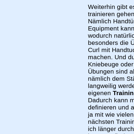
Weiterhin gibt 
trainieren gehe
Nämlich Handtü
Equipment kann 
wodurch natürlic
besonders die 
Curl mit Handt
machen. Und du
Kniebeuge oder 
Übungen sind ab
nämlich dem Stä
langweilig werde
eigenen
Traini
Dadurch kann ma
definieren und
ja mit wie viel
nächsten Traini
ich länger durch