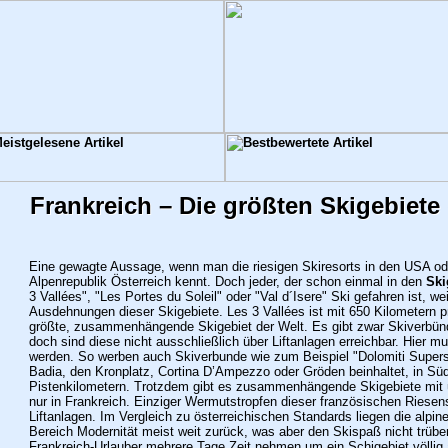
Frankreich – Die größten Skigebiete
Eine gewagte Aussage, wenn man die riesigen Skiresorts in den USA ode
Alpenrepublik Österreich kennt. Doch jeder, der schon einmal in den
Ski
3 Vallées", "Les Portes du Soleil" oder "Val d´Isere" Ski gefahren ist, 
Ausdehnungen dieser Skigebiete. Les 3 Vallées ist mit 650 Kilometern prä
größte, zusammenhängende Skigebiet der Welt. Es gibt zwar Skiverbünd
doch sind diese nicht ausschließlich über Liftanlagen erreichbar. Hier m
werden. So werben auch Skiverbunde wie zum Beispiel "Dolomiti Supersk
Badia, den Kronplatz, Cortina D’Ampezzo oder Gröden beinhaltet, in Südti
Pistenkilometern. Trotzdem gibt es zusammenhängende Skigebiete mit 
nur in Frankreich. Einziger Wermutstropfen dieser französischen Riesen
Liftanlagen.
Im Vergleich zu österreichischen Standards liegen die alpin
Bereich Modernität meist weit zurück, was aber den Skispaß nicht trübe
Frankreich-Urlauber mehrere Tage Zeit nehmen um ein Schigebiet völlig