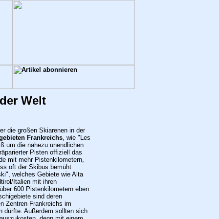
 der Welt
r die großen Skiarenen in der
gebieten Frankreichs
, wie "Les
weiß um die nahezu unendlichen
parierter Pisten offiziell das
e mit mehr Pistenkilometern,
uss oft der Skibus bemüht
i", welches Gebiete wie Alta
rol/Italien mit ihren
über 600 Pistenkilometern eben
schigebiete sind deren
en Zentren Frankreichs im
n dürfte. Außerdem sollten sich
 auszukosten, denn mit einem