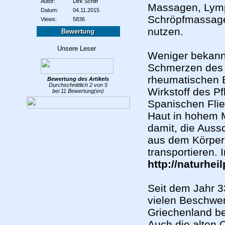
Autor:
Dirk Schiff
Massagen, Lymp
Datum:
04.11.2015
Schröpfmassage 
Views:
5836
nutzen.
Bewertung
Weniger bekannt
Schmerzen des 
rheumatischen 
Bewertung des
Artikels
Durchschnittlich
2
von
5
Wirkstoff des Pf
bei
11
Bewertung(en)
Spanischen Flie
Haut in hohem M
damit, die Auss
aus dem Körper 
transportieren.
http://naturhei
Seit dem Jahr 33
vielen Beschwer
Griechenland be
Auch die alten 