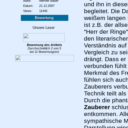
Autor:
Werner Bauer
und ihn in dies
Datum:
21.12.2007
begleitet. Die D
Views:
11445
weißem langen B
Bewertung
ist z.B. der all
"Herr der Ringe"
den literarische
Verständnis auf
Bewertung des
Artikels
Durchschnittlich
2
von
5
Vergleich zu se
bei
11
Bewertung(en)
drängt.
Dass er 
verbunden fühlt
Merkmal des Fr
fühlen sich auc
Zauberers verbu
Technik teilt al
Durch die phanta
Zauberer
schlu
entkommen. Alle
sympathische M
Darstellung wie