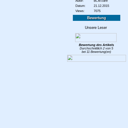
Autor:
BCM.care
Datum:
21.12.2015
Views:
7075
Bewertung
Bewertung des
Artikels
Durchschnittlich
2
von
5
bei
11
Bewertung(en)