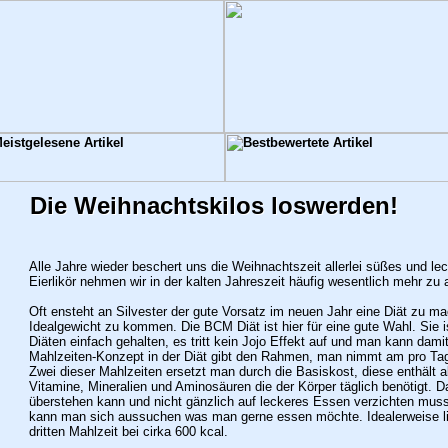
Die Weihnachtskilos loswerden!
Alle Jahre wieder beschert uns die Weihnachtszeit allerlei süßes und l
Eierlikör nehmen wir in der kalten Jahreszeit häufig wesentlich mehr zu a
Oft ensteht an Silvester der gute Vorsatz im neuen Jahr eine Diät zu m
Idealgewicht zu kommen. Die BCM Diät ist hier für eine gute Wahl. Sie i
Diäten einfach gehalten, es tritt kein Jojo Effekt auf und man kann dam
Mahlzeiten-Konzept in der Diät gibt den Rahmen, man nimmt am pro Tag 
Zwei dieser Mahlzeiten ersetzt man durch die Basiskost, diese enthält al
Vitamine, Mineralien und Aminosäuren die der Körper täglich benötigt. D
überstehen kann und nicht gänzlich auf leckeres Essen verzichten muss,
kann man sich aussuchen was man gerne essen möchte. Idealerweise li
dritten Mahlzeit bei cirka 600 kcal.