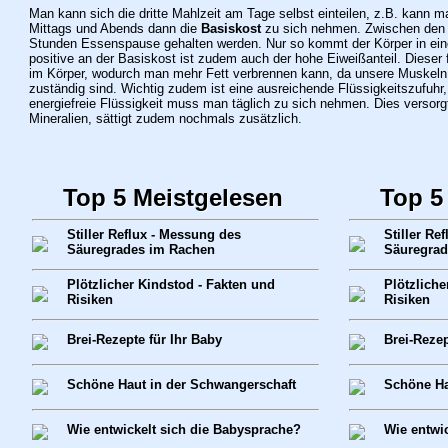
Man kann sich die dritte Mahlzeit am Tage selbst einteilen, z.B. kann 
Mittags und Abends dann die
Basiskost
zu sich nehmen. Zwischen den 
Stunden Essenspause gehalten werden. Nur so kommt der Körper in ei
positive an der Basiskost ist zudem auch der hohe Eiweißanteil. Dieser 
im Körper, wodurch man mehr Fett verbrennen kann, da unsere Muskeln 
zuständig sind. Wichtig zudem ist eine ausreichende Flüssigkeitszufuhr,
energiefreie Flüssigkeit muss man täglich zu sich nehmen. Dies versorg
Mineralien, sättigt zudem nochmals zusätzlich.
Top 5 Meistgelesen
Top 5
Stiller Reflux - Messung des
Stiller Re
Säuregrades im Rachen
Säuregrad
Plötzlicher Kindstod - Fakten und
Plötzliche
Risiken
Risiken
Brei-Rezepte für Ihr Baby
Brei-Rezep
Schöne Haut in der Schwangerschaft
Schöne Ha
Wie entwickelt sich die Babysprache?
Wie entwi