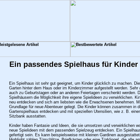
Ein passendes Spielhaus für Kinder
Ein Spielhaus ist sehr gut geeignet, um Kinder glücklich zu machen. Di
Garten hinter dem Haus oder im Kinderzimmer aufgestellt werden. Sehr
auch zu Geburtstagen oder an anderen Feiertagen verschenkt werden. D
Spielhäusern die Möglichkeit ihre eigene Spielideen zu verwirklichen. K
neu entdecken und sich am liebsten wie die Erwachsenen benehmen. Mit
Grundlage für neue Abenteuer gelegt. Die Kinder können zusammen in 
Gartenspielhaus entdecken und mit speziellen Utensilien, wie z. B. eine
Sitzbank ausstatten.
Kinder haben Fantasie und Ideen, die sie umsetzen und verwirklichen wo
neue Spielideen mit dem passenden Spielzeug entdecken. Ein Spielhaus
gefertigt sein. Es kann beispielsweise mit kleinen Gardinen ausgestatte
Highlight zählen Türschlitze, Briefkästen oder eine Türklingel, die alle a