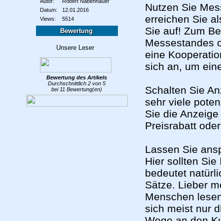
Autor:
Robert Nabenhauer
Nutzen Sie Mes
Datum:
12.01.2016
erreichen Sie al
Views:
5514
Sie auf! Zum Be
Bewertung
Messestandes od
eine Kooperatio
sich an, um ein
Bewertung des
Artikels
Durchschnittlich
2
von
5
Schalten Sie An
bei
11
Bewertung(en)
sehr viele pote
Sie die Anzeige
Preisrabatt ode
Lassen Sie ansp
Hier sollten Si
bedeutet natürl
Sätze. Lieber m
Menschen lesen
sich meist nur d
Wege an den K