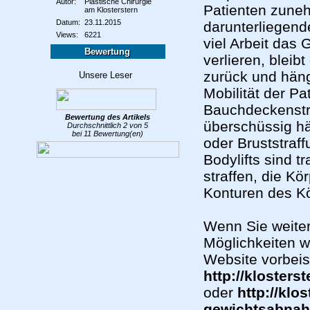
Autor:
Plastische Chirurgie
Patienten zuneh
am Klosterstern
Datum:
23.11.2015
darunterliegen
Views:
6221
viel Arbeit das
Bewertung
verlieren, blei
zurück und hängt
Mobilität der Pa
Bauchdeckenstra
Bewertung des
Artikels
überschüssig hä
Durchschnittlich
2
von
5
bei
11
Bewertung(en)
oder Bruststraf
Bodylifts sind 
straffen, die K
Konturen des Kö
Wenn Sie weite
Möglichkeiten w
Website vorbeis
http://kloster
oder
http://klo
gewichtsabna