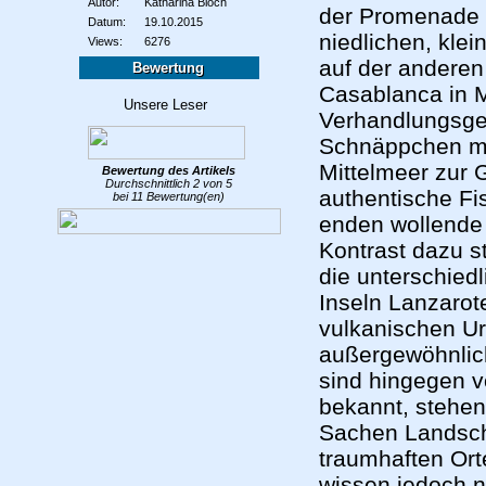
Autor:
Katharina Bloch
der Promenade d
Datum:
19.10.2015
niedlichen, kle
Views:
6276
auf der anderen
Bewertung
Casablanca in M
Verhandlungsges
Schnäppchen ma
Mittelmeer zur 
Bewertung des
Artikels
Durchschnittlich
2
von
5
authentische Fi
bei
11
Bewertung(en)
enden wollende
Kontrast dazu s
die unterschied
Inseln Lanzarot
vulkanischen Ur
außergewöhnlich
sind hingegen vo
bekannt, stehen
Sachen Landscha
traumhaften Ort
wissen jedoch n