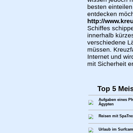
besten einteilen
entdecken möch
http://www.kre
Schiffes schipp
innerhalb kürze
verschiedene Lä
müssen. Kreuzfa
Internet und wi
mit Sicherheit e
Top 5 Mei
Aufgaben eines Ph
Ägypten
Reisen mit SpaTre
Urlaub im Surfca