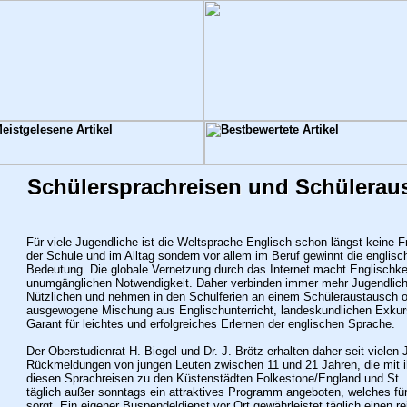
Schülersprachreisen und Schülerau
Für viele Jugendliche ist die Weltsprache Englisch schon längst keine 
der Schule und im Alltag sondern vor allem im Beruf gewinnt die engli
Bedeutung. Die globale Vernetzung durch das Internet macht Englischke
unumgänglichen Notwendigkeit. Daher verbinden immer mehr Jugendli
Nützlichen und nehmen in den Schulferien an einem Schüleraustausch od
ausgewogene Mischung aus Englischunterricht, landeskundlichen Exkurs
Garant für leichtes und erfolgreiches Erlernen der englischen Sprache.
Der Oberstudienrat H. Biegel und Dr. J. Brötz erhalten daher seit vielen 
Rückmeldungen von jungen Leuten zwischen 11 und 21 Jahren, die mit ih
diesen Sprachreisen zu den Küstenstädten Folkestone/England und St. 
täglich außer sonntags ein attraktives Programm angeboten, welches für
sorgt.
Ein eigener Buspendeldienst vor Ort gewährleistet täglich einen r