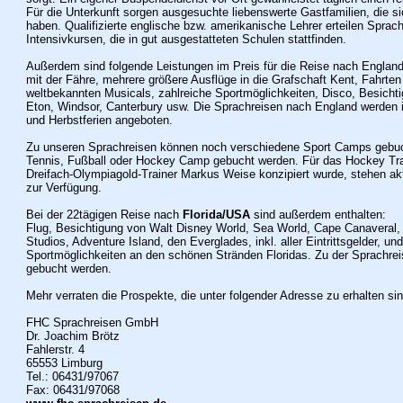
Für die Unterkunft sorgen ausgesuchte liebenswerte Gastfamilien, die s
haben. Qualifizierte englische bzw. amerikanische Lehrer erteilen Sprach
Intensivkursen, die in gut ausgestatteten Schulen stattfinden.
Außerdem sind folgende Leistungen im Preis für die Reise nach England 
mit der Fähre, mehrere größere Ausflüge in die Grafschaft Kent, Fahrt
weltbekannten Musicals, zahlreiche Sportmöglichkeiten, Disco, Besicht
Eton, Windsor, Canterbury usw. Die Sprachreisen nach England werden 
und Herbstferien angeboten.
Zu unseren Sprachreisen können noch verschiedene Sport Camps gebuc
Tennis, Fußball oder Hockey Camp gebucht werden. Für das Hockey Tra
Dreifach-Olympiagold-Trainer Markus Weise konzipiert wurde, stehen ak
zur Verfügung.
Bei der 22tägigen Reise nach
Florida/USA
sind außerdem enthalten:
Flug, Besichtigung von Walt Disney World, Sea World, Cape Canaveral,
Studios, Adventure Island, den Everglades, inkl. aller Eintrittsgelder, und
Sportmöglichkeiten an den schönen Stränden Floridas. Zu der Sprachrei
gebucht werden.
Mehr verraten die Prospekte, die unter folgender Adresse zu erhalten sin
FHC Sprachreisen GmbH
Dr. Joachim Brötz
Fahlerstr. 4
65553 Limburg
Tel.: 06431/97067
Fax: 06431/97068