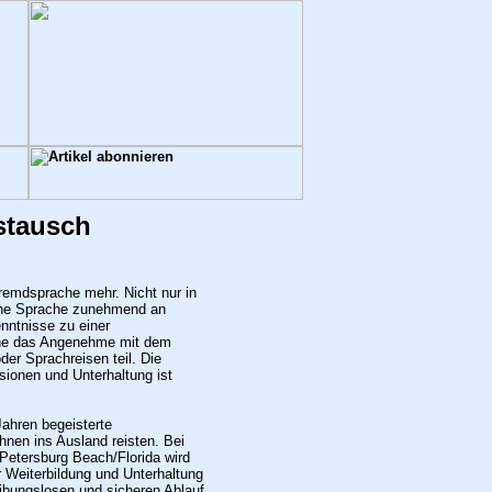
stausch
Fremdsprache mehr. Nicht nur in
sche Sprache zunehmend an
nntnisse zu einer
che das Angenehme mit dem
er Sprachreisen teil. Die
ionen und Unterhaltung ist
Jahren begeisterte
nen ins Ausland reisten. Bei
Petersburg Beach/Florida wird
 Weiterbildung und Unterhaltung
eibungslosen und sicheren Ablauf.