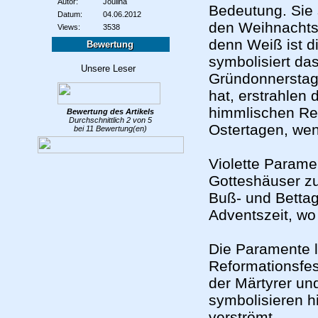
Autor:
Joulina
Bedeutung. Sie s
Datum:
04.06.2012
den Weihnachtsf
Views:
3538
denn Weiß ist d
Bewertung
symbolisiert da
Gründonnerstag
hat, erstrahlen
himmlischen Rei
Bewertung des
Artikels
Durchschnittlich
2
von
5
Ostertagen, wen
bei
11
Bewertung(en)
Violette Parame
Gotteshäuser zu
Buß- und Bettag
Adventszeit, wo
Die Paramente l
Reformationsfes
der Märtyrer un
symbolisieren h
verströmt.