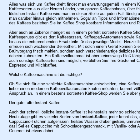
Alles was sich um Kaffee dreht findet man erwartungsgemäß in einem Ka
Kaffeesorten aus aller Herren Länder, von ganzen Kaffeebohnen, über fr
löslichen Instant-Kaffee wird man an dieser Stelle auf jeden Fall fündi
man darüber hinaus gleich mitnehmen. Sogar an Tipps und Informatione
des Kaffees beziehen Sie im Kaffee Shop kostbare Informationen und R
Aber auch an Zubehör mangelt es in einem perfekt sortierten Kaffee Sh
Kaffeegenuss gibt es dort Kaffeetassen, Kaffeepad-Automaten sowie Ka
hinaus die entsprechenden Ersatzteile für das jeweilige Modell. Neuzeit
erfreuen sich wachsender Beliebtheit. Mit solch einem Gerät können Sie
Brühvorgang frisch mahlen, sondern auch verschiedenartige deliziöse Ka
daheim zubereiten.
Ein Kaffeevollautomat ist aber keineswegs bloß fäh
auch sonstige Kaffeearten sind möglich, verblüffen Sie Ihre Gäste mit
Espresso und Milchkaffee.
Welche Kaffeemaschine ist die richtige?
Ob Sie sich für eine schlichte Kaffeemaschine entscheiden, eine Kaffee
lieber einen modernen Kaffeevollautomaten kaufen möchten, kommt völlig
Anspruch an. In einem bestens sortierten Kaffee-Shop werden Sie aber 
Der gute, alte Instant-Kaffee
Auch der schnell lösliche Instant-Kaffee ist keinesfalls mehr so schlecht
Heutzutage gibt es vielerlei Sorten von
Instant-Kaffee
, jeder kennt das,
Cappuccino-Tütchen aufgerissen, heißes Wasser drüber gießen, umrühr
das! Sei es Cappuccino mit Schokoladengeschmack, mit Vanille- oder 
Gourmet ist etwas dabei.