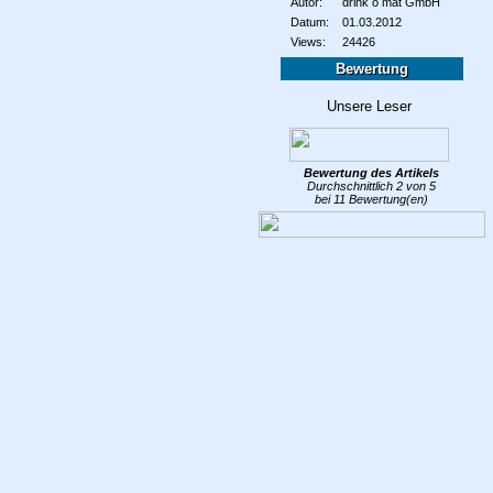
Autor:
drink o mat GmbH
Datum:
01.03.2012
Views:
24426
Bewertung
Bewertung des
Artikels
Durchschnittlich
2
von
5
bei
11
Bewertung(en)