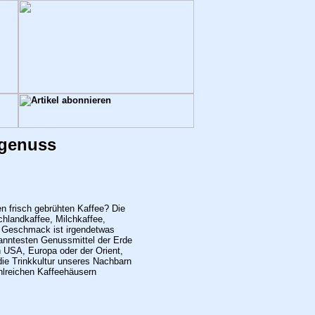
egenuss
en frisch gebrühten Kaffee? Die
chlandkaffee, Milchkaffee,
den Geschmack ist irgendetwas
anntesten Genussmittel der Erde
en USA, Europa oder der Orient,
die Trinkkultur unseres Nachbarn
ahlreichen Kaffeehäusern