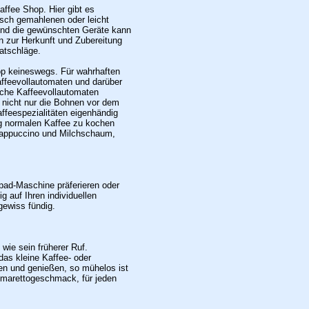
ffee Shop. Hier gibt es
isch gemahlenen oder leicht
g und die gewünschten Geräte kann
n zur Herkunft und Zubereitung
atschläge.
op keineswegs. Für wahrhaften
ffeevollautomaten und darüber
liche Kaffeevollautomaten
 nicht nur die Bohnen vor dem
ffeespezialitäten eigenhändig
ig normalen Kaffee zu kochen
 Cappuccino und Milchschaum,
pad-Maschine präferieren oder
 auf Ihren individuellen
gewiss fündig.
 wie sein früherer Ruf.
 das kleine Kaffee- oder
en und genießen, so mühelos ist
Amarettogeschmack, für jeden